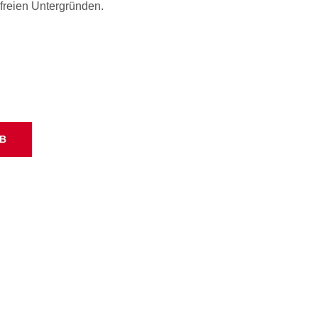
elfreien Untergründen.
RB