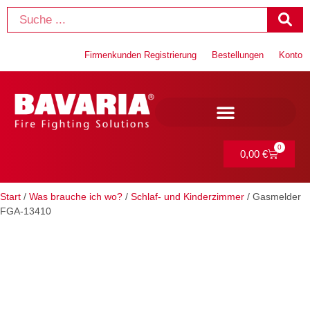
Firmenkunden Registrierung
Bestellungen
Konto
0
0,00
€
Start
/
Was brauche ich wo?
/
Schlaf- und Kinderzimmer
/ Gasmelder
FGA-13410